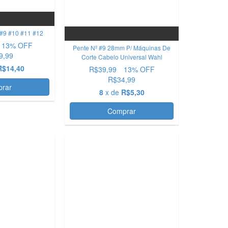
 #9 #10 #11 #12
13
% OFF
Pente Nº #9 28mm P/ Máquinas De
9,99
Corte Cabelo Universal Wahl
R$14,40
R$39,99
13
% OFF
R$34,99
8
x de
R$5,30
Comprar
OFERTA