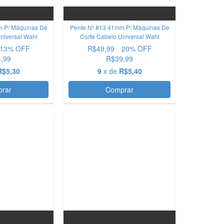
m P/ Máquinas De
Pente Nº #13 41mm P/ Máquinas De
niversal Wahl
Corte Cabelo Universal Wahl
13
% OFF
R$49,99
20
% OFF
,99
R$39,99
R$5,30
9
x de
R$5,40
rar
Comprar
OFERTA