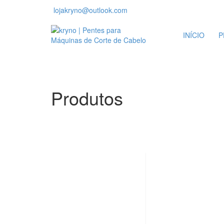
lojakryno@outlook.com
INÍCIO
P
Produtos
OFERTA