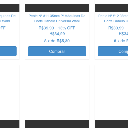
quinas De
Pente Nº #11 35mm P/ Máquinas De
Pente Nº #12 38m
al Wahl
Corte Cabelo Universal Wahl
Corte Cabelo U
OFF
R$39,99
13
% OFF
R$39,99
R$34,99
R$34
0
8
x de
R$5,30
8
x de
Comprar
Comp
OFERTA
OFERTA