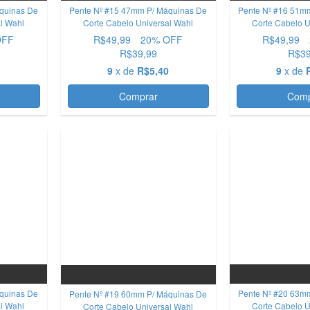
quinas De
Pente Nº #15 47mm P/ Máquinas De
Pente Nº #16 51m
al Wahl
Corte Cabelo Universal Wahl
Corte Cabelo U
OFF
R$49,99
20
% OFF
R$49,99
R$39,99
R$39
0
9
x de
R$5,40
9
x de
Comprar
Comp
OFERTA
OFERTA
quinas De
Pente Nº #20 63m
Pente Nº #19 60mm P/ Máquinas De
al Wahl
Corte Cabelo U
Corte Cabelo Universal Wahl