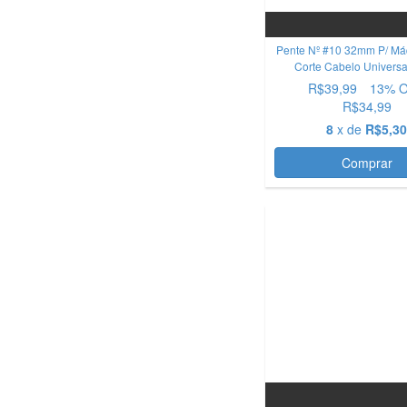
Pente Nº #10 32mm P/ Má
Corte Cabelo Univers
R$39,99
13
% 
R$34,99
8
x de
R$5,3
Comprar
OFERTA