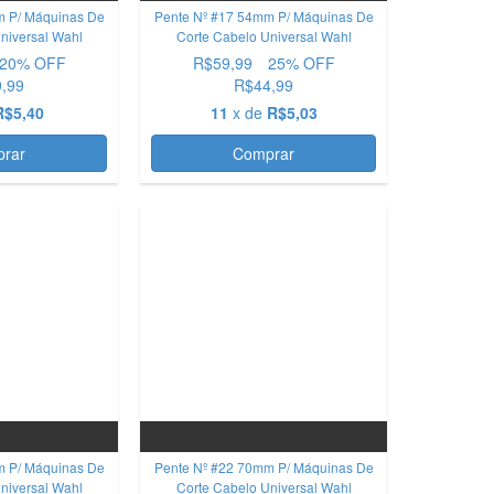
m P/ Máquinas De
Pente Nº #17 54mm P/ Máquinas De
niversal Wahl
Corte Cabelo Universal Wahl
20
% OFF
R$59,99
25
% OFF
,99
R$44,99
R$5,40
11
x de
R$5,03
rar
Comprar
OFERTA
m P/ Máquinas De
Pente Nº #22 70mm P/ Máquinas De
niversal Wahl
Corte Cabelo Universal Wahl