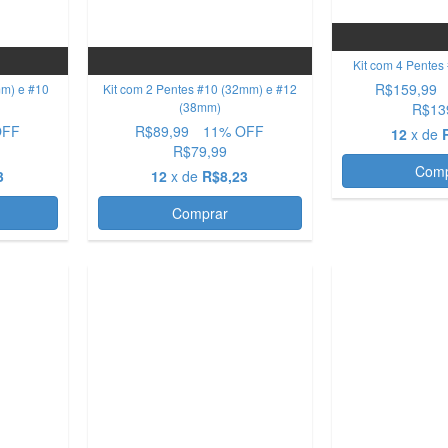
Kit com 4 Pentes
R$159,99
mm) e #10
Kit com 2 Pentes #10 (32mm) e #12
(38mm)
R$13
OFF
R$89,99
11
% OFF
12
x de
R$79,99
3
12
x de
R$8,23
OFERTA
OFERTA