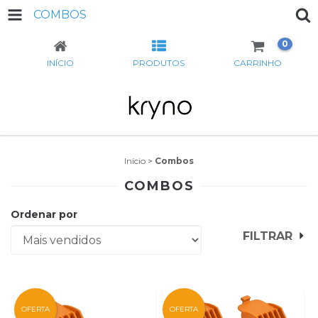
COMBOS
0
INÍCIO
PRODUTOS
CARRINHO
Início
>
Combos
COMBOS
Ordenar por
FILTRAR
OFERTA
OFERTA