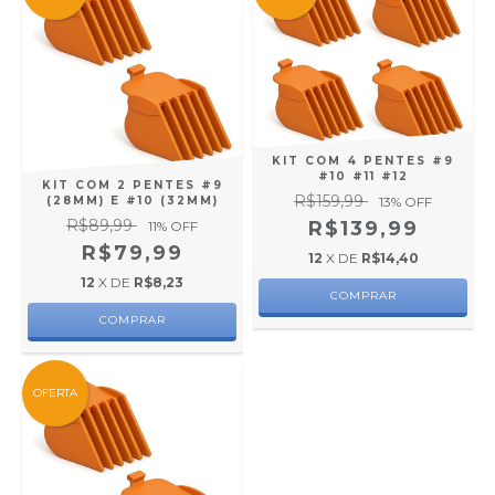
KIT COM 4 PENTES #9
#10 #11 #12
KIT COM 2 PENTES #9
R$159,99
(28MM) E #10 (32MM)
13
% OFF
R$89,99
R$139,99
11
% OFF
R$79,99
12
X DE
R$14,40
12
X DE
R$8,23
OFERTA