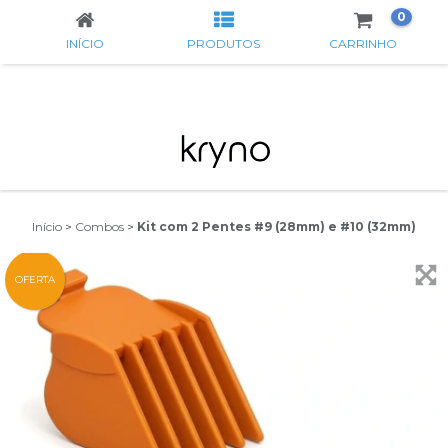
0
INÍCIO
PRODUTOS
CARRINHO
Início
>
Combos
>
Kit com 2 Pentes #9 (28mm) e #10 (32mm)
OFERTA