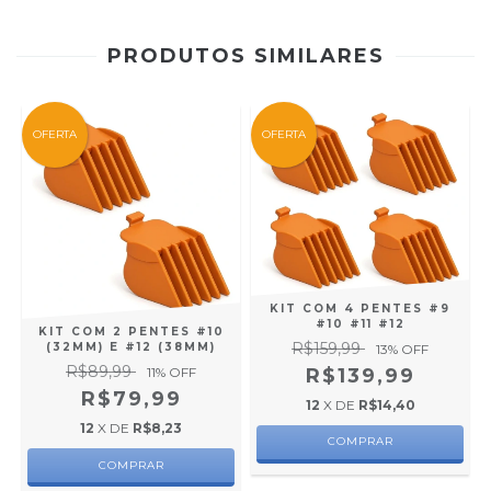
PRODUTOS SIMILARES
OFERTA
OFERTA
KIT COM 4 PENTES #9
#10 #11 #12
KIT COM 2 PENTES #10
R$159,99
(32MM) E #12 (38MM)
13
% OFF
R$89,99
R$139,99
11
% OFF
R$79,99
12
X DE
R$14,40
12
X DE
R$8,23