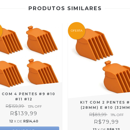
PRODUTOS SIMILARES
OFERTA
T COM 4 PENTES #9 #10
#11 #12
KIT COM 2 PENTES #
R$159,99
13
% OFF
(28MM) E #10 (32MM
R$139,99
R$89,99
11
% OFF
R$79,99
12
X DE
R$14,40
12
X DE
R$8,23