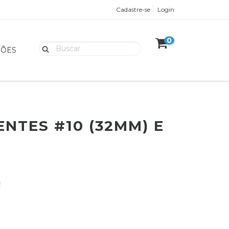
Cadastre-se
Login
0
ÇÕES
ENTES #10 (32MM) E
F