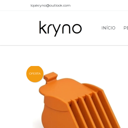
lojakryno@outlook.com
INÍCIO
P
OFERTA