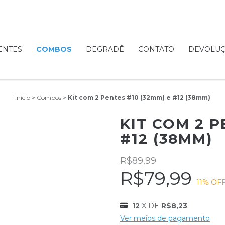
ENTES
COMBOS
DEGRADÊ
CONTATO
DEVOLU
Início
>
Combos
>
Kit com 2 Pentes #10 (32mm) e #12 (38mm)
KIT COM 2 P
#12 (38MM)
R$89,99
R$79,99
11
% OF
12
X DE
R$8,23
Ver meios de pagamento