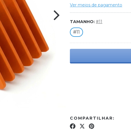
Ver meios de pagamento
TAMANHO:
#11
#11
Meios de envio
Entregas para o CEP:
C
COMPARTILHAR: