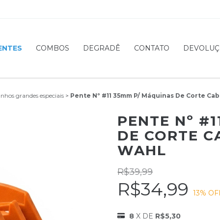
ENTES
COMBOS
DEGRADÊ
CONTATO
DEVOLUÇ
nhos grandes especiais
>
Pente Nº #11 35mm P/ Máquinas De Corte Cab
PENTE Nº #
DE CORTE C
WAHL
R$39,99
R$34,99
13
% OF
8
X DE
R$5,30