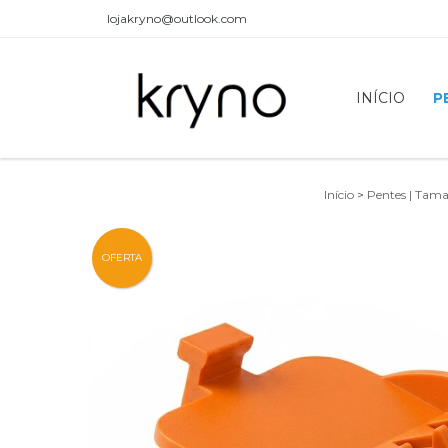
lojakryno@outlook.com
INÍCIO
P
Início
>
Pentes | Tama
OFERTA