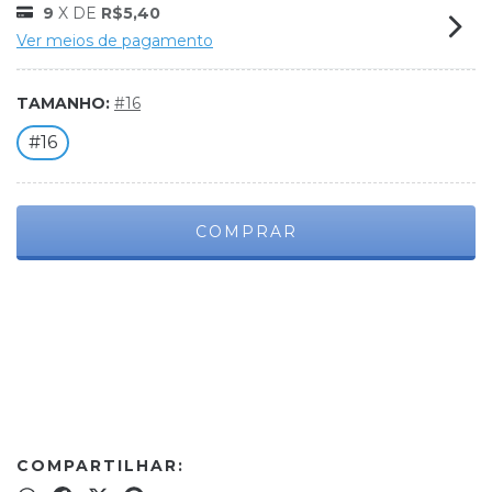
9
X DE
R$5,40
Ver meios de pagamento
TAMANHO:
#16
#16
Meios de envio
ALTERAR CEP
Entregas para o CEP:
CALCULAR
COMPARTILHAR: