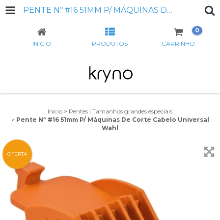
PENTE Nº #16 51MM P/ MÁQUINAS DE CORTE CABELO UNIVERSAL WAHL
0
INÍCIO
PRODUTOS
CARRINHO
Início
>
Pentes | Tamanhos grandes especiais
>
Pente Nº #16 51mm P/ Máquinas De Corte Cabelo Universal
Wahl
OFERTA