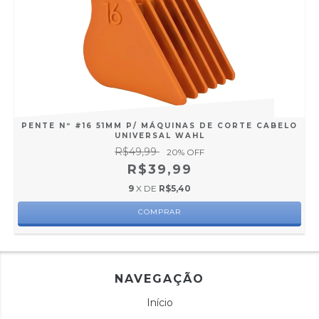
PENTE Nº #16 51MM P/ MÁQUINAS DE CORTE CABELO
UNIVERSAL WAHL
R$49,99
20
% OFF
R$39,99
9
X DE
R$5,40
COMPRAR
NAVEGAÇÃO
Início