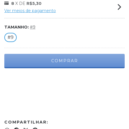
8
X DE
R$5,30
Ver meios de pagamento
TAMANHO:
#9
#9
Meios de envio
ALTERAR CEP
Entregas para o CEP:
CALCULAR
COMPARTILHAR: